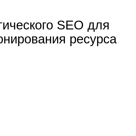
гического SEO для
онирования ресурса
вания