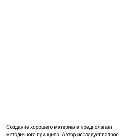
Как
формируют
эффектив
образоват
тексты
Создание хорошего материала предполагает
методичного принципа. Автор исследует вопрос