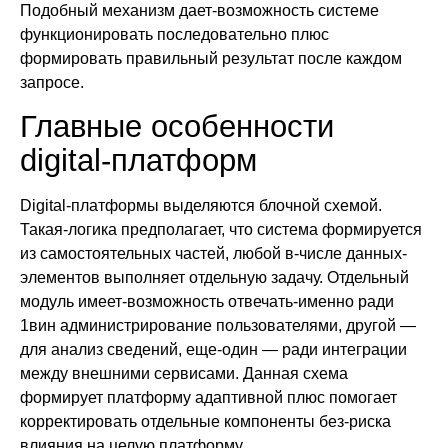
Подобный механизм дает-возможность системе
функционировать последовательно плюс
формировать правильный результат после каждом
запросе.
Главные особенности
digital-платформ
Digital-платформы выделяются блочной схемой.
Такая-логика предполагает, что система формируется
из самостоятельных частей, любой в-числе данных-
элементов выполняет отдельную задачу. Отдельный
модуль имеет-возможность отвечать-именно ради
1вин администрирование пользователями, другой —
для анализ сведений, еще-один — ради интеграции
между внешними сервисами. Данная схема
формирует платформу адаптивной плюс помогает
корректировать отдельные компоненты без-риска
влияния на целую платформу.