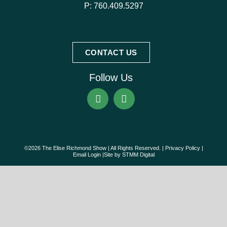
P:
760.409.5297
CONTACT US
Follow Us
©2026 The Elise Richmond Show | All Rights Reserved. |
Privacy Policy
|
Email Login
|Site by
STMM Digital