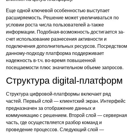
Еще одной ключевой особенностью выступает
расширяемость. Решение может увеличиваться по
условии роста числа пользователей а-также
информации. Подобная-возможность достигается за-
счет использование разнесения активности и
подключения дополнительных ресурсов. Посредством
данному-подходу платформа поддерживает
надежность в-т.ч. во-время повышенной
посещаемости плюс значительном объеме запросов.
Структура digital-платформ
Структура цифровой-платформы включает ряд
частей. Первый слой — клиентский экран. Интерфейс
предназначен за отображение данных и
коммуникацию с решением. Второй слой — серверная
часть, где осуществляется разбор команд и
проведение процессов. Следующий слой —