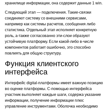
хранилище информации, она содержит данные 1 win.
Следующий этап — подключения. Такие-связки
соединяют систему со внешними сервисами,
например как системы расчетов, сообщения либо
статистика. Отдельный этап исполняет конкретную
роль, а-также согласованно эти-слои образуют
устойчивую платформу. Если какой-либо в-числе
компонентов работает ошибочно, это способно
повлиять для общую структуру.
Функция клиентского
интерфейса
Интерфейс digital-платформы имеет важную позицию
во оценке платформы. С-помощью интерфейса
участник выполняет каждые шаги, содержа указание
информации, получение информации плюс
управление инструментами. Оболочка необходимо