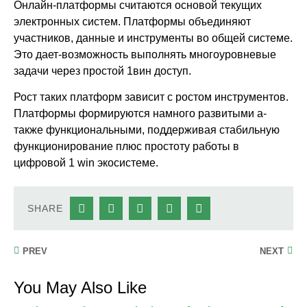
Онлайн-платформы считаются основой текущих
электронных систем. Платформы объединяют
участников, данные и инструменты во общей системе.
Это дает-возможность выполнять многоуровневые
задачи через простой 1вин доступ.
Рост таких платформ зависит с ростом инструментов.
Платформы формируются намного развитыми а-
также функциональными, поддерживая стабильную
функционирование плюс простоту работы в
цифровой 1 win экосистеме.
SHARE
PREV
NEXT
You May Also Like