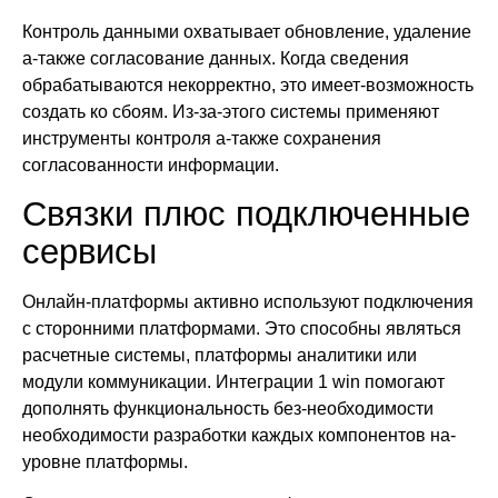
Контроль данными охватывает обновление, удаление
а-также согласование данных. Когда сведения
обрабатываются некорректно, это имеет-возможность
создать ко сбоям. Из-за-этого системы применяют
инструменты контроля а-также сохранения
согласованности информации.
Связки плюс подключенные
сервисы
Онлайн-платформы активно используют подключения
с сторонними платформами. Это способны являться
расчетные системы, платформы аналитики или
модули коммуникации. Интеграции 1 win помогают
дополнять функциональность без-необходимости
необходимости разработки каждых компонентов на-
уровне платформы.