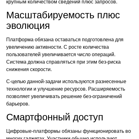
крупным количеством сведений плюс запросов.
Масштабируемость плюс
эволюция
Платформа обязана оставаться подготовлена для
увеличению активности. С росте количества
пользователей увеличивается число операций.
Система должна справляться при этим без-риска
снижения скорости.
С-целью данной-задачи используются разнесенные
технологии и улучшение ресурсов. Расширяемость
позволяет увеличивать решение без-ограничений
барьеров.
Смартфонный доступ
Цифровые-платформы обязаны функционировать во
многих гаджетах. Участники обычно используют