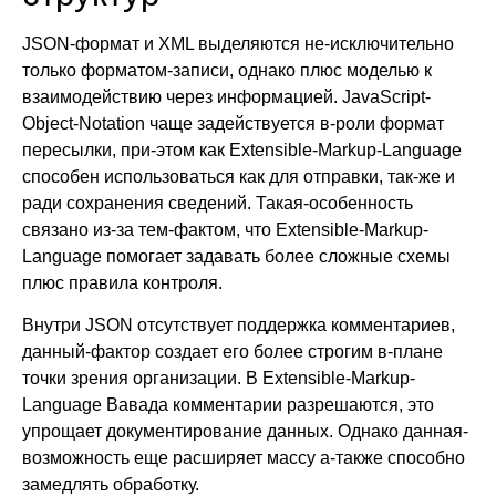
JSON-формат и XML выделяются не-исключительно
только форматом-записи, однако плюс моделью к
взаимодействию через информацией. JavaScript-
Object-Notation чаще задействуется в-роли формат
пересылки, при-этом как Extensible-Markup-Language
способен использоваться как для отправки, так-же и
ради сохранения сведений. Такая-особенность
связано из-за тем-фактом, что Extensible-Markup-
Language помогает задавать более сложные схемы
плюс правила контроля.
Внутри JSON отсутствует поддержка комментариев,
данный-фактор создает его более строгим в-плане
точки зрения организации. В Extensible-Markup-
Language Вавада комментарии разрешаются, это
упрощает документирование данных. Однако данная-
возможность еще расширяет массу а-также способно
замедлять обработку.