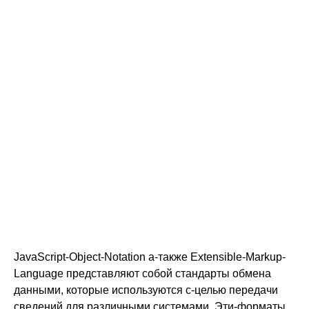
означают
JSON-
формат и
XML
JavaScript-Object-Notation а-также Extensible-Markup-
Language представляют собой стандарты обмена
данными, которые используются с-целью передачи
сведений для различными системами. Эти-форматы