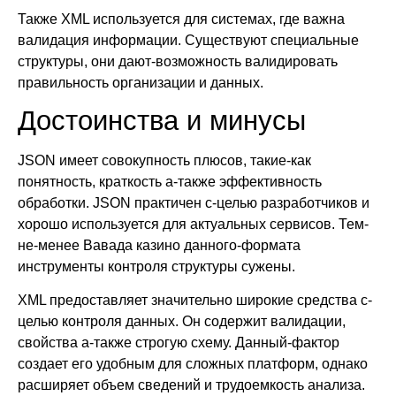
Также XML используется для системах, где важна
валидация информации. Существуют специальные
структуры, они дают-возможность валидировать
правильность организации и данных.
Достоинства и минусы
JSON имеет совокупность плюсов, такие-как
понятность, краткость а-также эффективность
обработки. JSON практичен с-целью разработчиков и
хорошо используется для актуальных сервисов. Тем-
не-менее Вавада казино данного-формата
инструменты контроля структуры сужены.
XML предоставляет значительно широкие средства с-
целью контроля данных. Он содержит валидации,
свойства а-также строгую схему. Данный-фактор
создает его удобным для сложных платформ, однако
расширяет объем сведений и трудоемкость анализа.