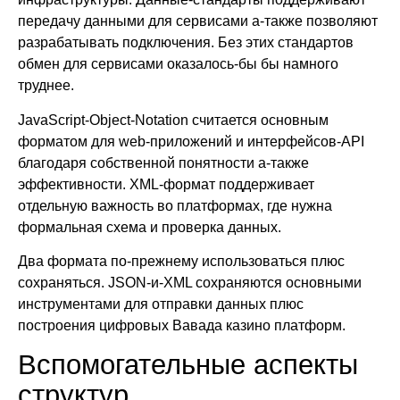
передачу данными для сервисами а-также позволяют
разрабатывать подключения. Без этих стандартов
обмен для сервисами оказалось-бы бы намного
труднее.
JavaScript-Object-Notation считается основным
форматом для web-приложений и интерфейсов-API
благодаря собственной понятности а-также
эффективности. XML-формат поддерживает
отдельную важность во платформах, где нужна
формальная схема и проверка данных.
Два формата по-прежнему использоваться плюс
сохраняться. JSON-и-XML сохраняются основными
инструментами для отправки данных плюс
построения цифровых Вавада казино платформ.
Вспомогательные аспекты
структур