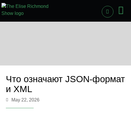
PAST
LI
Что означают JSON-формат
и XML
May 22, 2026
Что