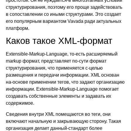
простотой. Он не нуждается-в многоэтапных условий
структурирования, поэтому его проще задействовать
в сопоставлении со иными структурами. Это создает
его популярным вариантом Vavada ради актуальных
платформ.
Каков такое XML-формат
Extensible-Markup-Language, то-есть расширяемый
markup формат, представляет по-сути формат
структурирования, что применяется с-целью
размещения и передачи информации. XML основан
на-основе применении тегов, что задают организацию
информации. Extensible-Markup-Language помогает
создавать собственные элементы и задавать их
содержимое.
Сведения внутри XML помещаются во теги, они
включают начальную и закрывающую сторону. Такая
организация делает данный-стандарт более