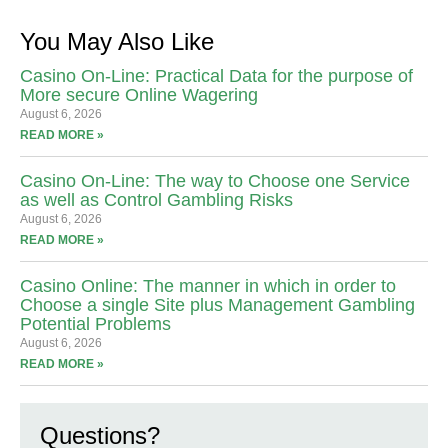
You May Also Like
Casino On-Line: Practical Data for the purpose of
More secure Online Wagering
August 6, 2026
READ MORE »
Casino On-Line: The way to Choose one Service
as well as Control Gambling Risks
August 6, 2026
READ MORE »
Casino Online: The manner in which in order to
Choose a single Site plus Management Gambling
Potential Problems
August 6, 2026
READ MORE »
Questions?