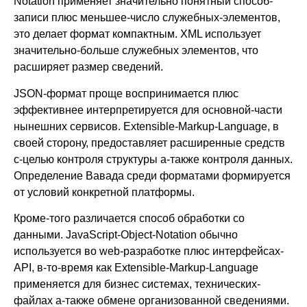
Notation применяет значительно понятный способ-
записи плюс меньшее-число служебных-элементов,
это делает формат компактным. XML использует
значительно-больше служебных элементов, что
расширяет размер сведений.
JSON-формат проще воспринимается плюс
эффективнее интерпретируется для основной-части
нынешних сервисов. Extensible-Markup-Language, в
своей сторону, предоставляет расширенные средств
с-целью контроля структуры а-также контроля данных.
Определение Вавада среди форматами формируется
от условий конкретной платформы.
Кроме-того различается способ обработки со
данными. JavaScript-Object-Notation обычно
используется во web-разработке плюс интерфейсах-
API, в-то-время как Extensible-Markup-Language
применяется для бизнес системах, технических-
файлах а-также обмене организованной сведениями.