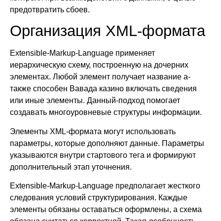
предотвратить сбоев.
Организация XML-формата
Extensible-Markup-Language применяет
иерархическую схему, построенную на дочерних
элементах. Любой элемент получает название а-
также способен Вавада казино включать сведения
или иные элементы. Данный-подход помогает
создавать многоуровневые структуры информации.
Элементы XML-формата могут использовать
параметры, которые дополняют данные. Параметры
указываются внутри стартового тега и формируют
дополнительный этап уточнения.
Extensible-Markup-Language предполагает жесткого
следования условий структурирования. Каждые
элементы обязаны оставаться оформлены, а схема