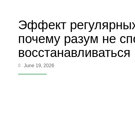
Эффект регулярных
почему разум не с
восстанавливаться
June 19, 2026
Эффе