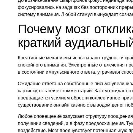
До возникновения смартфонов фокус индивида по
фокусировались на задачах без посторонних пре
систему внимания. Любой стимул вынуждает созна
Почему мозг отклик
краткий аудиальный
Креативные механизмы испытывают трудности край
спокойного внимания. Электронные отвлечения пре
в состоянии импульсивного ответа, утрачивая спо
Ожидание ответа на собственные письма увеличив
картинку, оставляет комментарий. Затем ожидает от
превращается усилием обрести коллективное призн
существование онлайн казино с выводом денег по
Любое оповещение запускает структуру поощрения
получении сведений, а в фазу предвосхищения. Т
воздействие. Мозг предчувствует потенциальную п