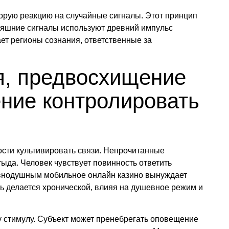
орую реакцию на случайные сигналы. Этот принцип
няшние сигналы используют древний импульс
т регионы сознания, ответственные за
, предвосхищение
ение контролировать
ости культивировать связи. Непрочитанные
да. Человек чувствует повинность ответить
авнодушным мобильное онлайн казино вынуждает
ь делается хронической, влияя на душевное режим и
 стимулу. Субъект может пренебрегать оповещение