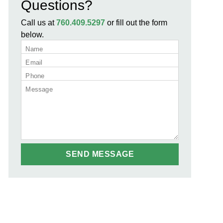
Questions?
Call us at
760.409.5297
or fill out the form
below.
й: