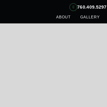
760.409.5297
ABOUT
GALLERY