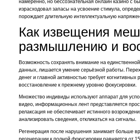
намеренно, но бессознательная онлайн казино с б
израсходовал запасы на усвоение стимула, опреде
порождает длительную интеллектуальную напряжен
Как извещения меш
размышлению и во
Возможность сохранять внимание на единственной 
данных, лишается умение серьёзной работы. Пере
денег и главной активностью требует когнитивных
восстановление к прежнему уровню фокусировки.
Множество индивиды используют аппарат для успок
видео, информационных лент представляется про
релаксация не обеспечивает истинного возрождени
анализировать сведения, откликаться на сигналы.
Регенерация после нарушения занимает больше в
регенерации к полной фокусировки равняется от 15