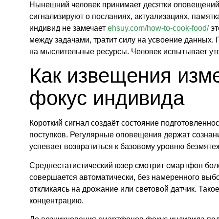
Нынешний человек принимает десятки оповещений
сигнализируют о посланиях, актуализациях, памятка
индивид не замечает
ehsuy.com/how-to-cook-food/
эт
между задачами, тратит силу на усвоение данных.
на мыслительные ресурсы. Человек испытывает ут
Как извещения изм
фокус индивида
Короткий сигнал создаёт состояние подготовленно
поступков. Регулярные оповещения держат сознани
успевает возвратиться к базовому уровню безмяте
Среднестатистический юзер смотрит смартфон боле
совершается автоматически, без намеренного выбор
откликаясь на дрожание или световой датчик. Так
концентрацию.